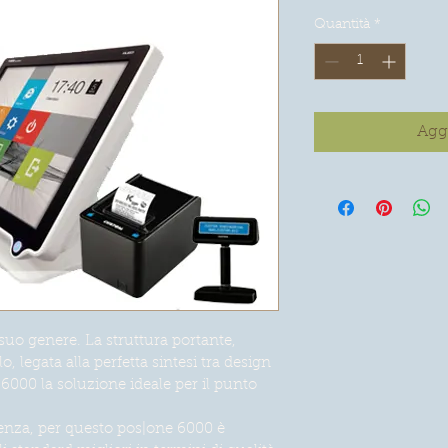
Quantità
*
Aggi
 suo genere. La struttura portante, 
, legata alla perfetta sintesi tra design 
 6000 la soluzione ideale per il punto 
erenza, per questo pos|one 6000 è 