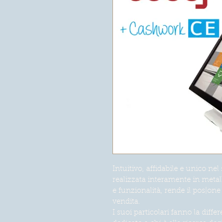
Intuitivo, affidabile e unico nel
realizzata interamente in metallo
e funzionalità, rende il pos|one
vendita.
I suoi particolari fanno la diff